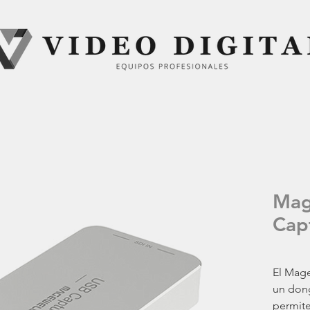
Mag
Cap
El Mage
un don
permite