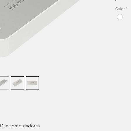
SDI a s
Color
*
transmi
práctic
cámaras
equipos
su com
la inst
adiciona
compati
aplicac
Mac, W
funcion
conexió
 SDI a computadoras